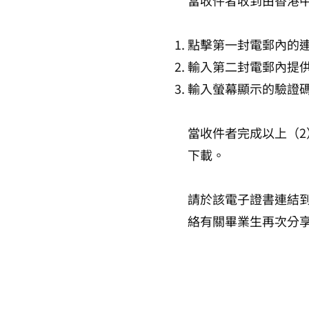
當收件者收到由香港
點擊第一封電郵內的
輸入第二封電郵內提
輸入螢幕顯示的驗證
當收件者完成以上（
下載。
請於該電子證書連結
絡有關畢業生再次分
無障礙支援
|
免責聲明
|
私隱政策
香港中文大學2024版權所有